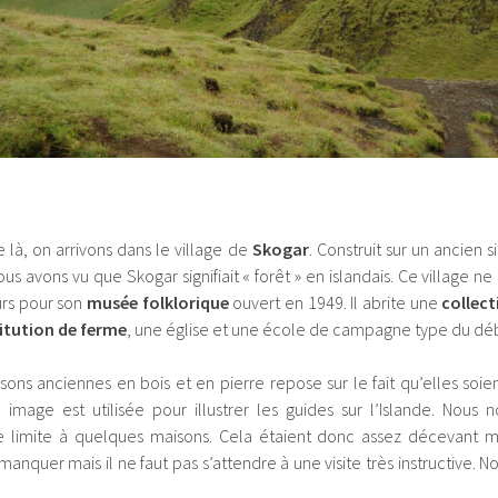
 là, on arrivons dans le village de
Skogar
. Construit sur un ancien si
s avons vu que Skogar signifiait « forêt » en islandais. Ce village 
eurs pour son
musée folklorique
ouvert en 1949. Il abrite une
collect
itution de ferme
, une église et une école de campagne type du dé
sons anciennes en bois et en pierre repose sur le fait qu’elles soie
 image est utilisée pour illustrer les guides sur l’Islande. Nous 
se limite à quelques maisons. Cela étaient donc assez décevant mê
anquer mais il ne faut pas s’attendre à une visite très instructive.