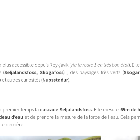
a plus accessible depuis Reykjavik (
via la route 1 en très bon état
). El
 (
Seljalandsfoss, Skogafoss
) ; des paysages très verts (
Skogar
) et autres curiosités (
Nupsstadur
).
n premier temps la
cascade Seljalandsfoss.
Elle mesure
65m de 
ideau d’eau
et de prendre la mesure de la force de l’eau. Cela per
tte dernière.