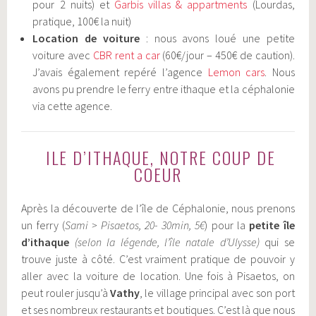
pour 2 nuits) et
Garbis villas & appartments
(Lourdas,
pratique, 100€ la nuit)
Location de voiture
: nous avons loué une petite
voiture avec
CBR rent a car
(60€/jour – 450€ de caution).
J’avais également repéré l’agence
Lemon cars
. Nous
avons pu prendre le ferry entre ithaque et la céphalonie
via cette agence.
ILE D’ITHAQUE, NOTRE COUP DE
COEUR
Après la découverte de l’île de Céphalonie, nous prenons
un ferry (
Sami > Pisaetos, 20- 30min, 5€
) pour la
petite île
d’ithaque
(selon la légende, l’île natale d’Ulysse)
qui se
trouve juste à côté. C’est vraiment pratique de pouvoir y
aller avec la voiture de location. Une fois à Pisaetos, on
peut rouler jusqu’à
Vathy
, le village principal avec son port
et ses nombreux restaurants et boutiques. C’est là que nous