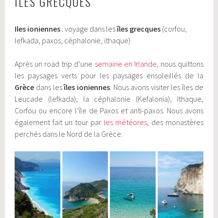
ÎLES GRECQUES
Iles ioniennes
: voyage dans les
îles grecques
(corfou,
lefkada, paxos, céphalonie, ithaque)
Après un road trip d’une
semaine en Irlande
, nous quittons
les paysages verts pour les paysages ensoleillés de la
Grèce
dans les
îles ioniennes
. Nous avons visiter les îles de
Leucade (lefkada), la céphalonie (Kefalonia), Ithaque,
Corfou ou encore l’île de Paxos et anti-paxos. Nous avons
également fait un tour par
les météores
, des monastères
perchés dans le Nord de la Grèce.