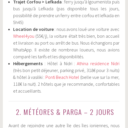
Trajet Corfou > Lefkada
: ferry jusqu’à Igoumenista puis
bus jusqu’à Lefkada (pas disponible tous les jours,
possibilité de prendre un ferry entre corfou et lefkada en
5h45)
Location de voiture
: nous avons loué une voiture avec
Wheel4you
(55€/j), la voiture était très bien, bon accueil
et livraison au port ou arrêt de bus. Nous échangions par
WhatsApp. Il existe de nombreux loueurs, nous avions
comparé les tarifs et les disponibilités.
Hébergements
: Hôtel à Nidri :
Athina residence Nidri
(très bon petit déjeuner, parking privé, 318€ pour 3 nuits)
& hôtel à vasiliki :
Ponti Beach Hotel
(belle vue sur la mer,
118€ la nuit). 2 hôtels que je recommande, confortables
et accueillants.
2. MÉTÉORES & PARGA – 2 JOURS
Avant de rejoindre une autre île des îles ioniennes, nous