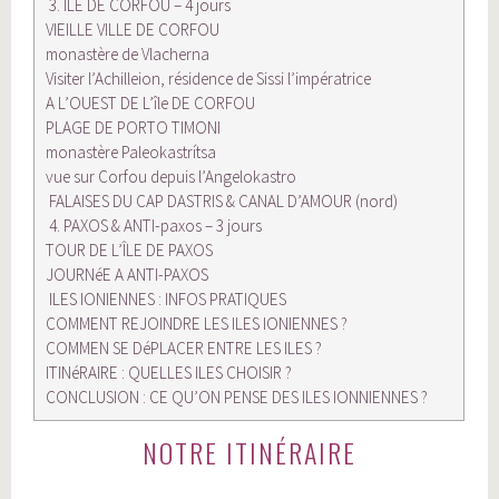
3. ILE DE CORFOU – 4 jours
VIEILLE VILLE DE CORFOU
monastère de Vlacherna
Visiter l’Achilleion, résidence de Sissi l’impératrice
A L’OUEST DE L’île DE CORFOU
PLAGE DE PORTO TIMONI
monastère Paleokastrítsa
vue sur Corfou depuis l’Angelokastro
FALAISES DU CAP DASTRIS & CANAL D’AMOUR (nord)
4. PAXOS & ANTI-paxos – 3 jours
TOUR DE L’ÎLE DE PAXOS
JOURNéE A ANTI-PAXOS
ILES IONIENNES : INFOS PRATIQUES
COMMENT REJOINDRE LES ILES IONIENNES ?
COMMEN SE DéPLACER ENTRE LES ILES ?
ITINéRAIRE : QUELLES ILES CHOISIR ?
CONCLUSION : CE QU’ON PENSE DES ILES IONNIENNES ?
NOTRE ITINÉRAIRE