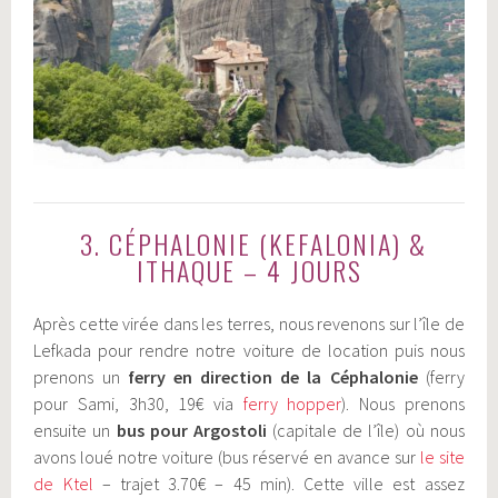
3. CÉPHALONIE (KEFALONIA) &
ITHAQUE – 4 JOURS
Après cette virée dans les terres, nous revenons sur l’île de
Lefkada pour rendre notre voiture de location puis nous
prenons un
ferry en direction de la
Céphalonie
(ferry
pour Sami, 3h30, 19€ via
ferry hopper
). Nous prenons
ensuite un
bus pour Argostoli
(capitale de l’île) où nous
avons loué notre voiture (bus réservé en avance sur
le site
de Ktel
– trajet 3.70€ – 45 min). Cette ville est assez