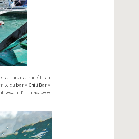
 les sardines run étaient
imité du
bar « Chili Bar »
,
ent besoin d’un masque et