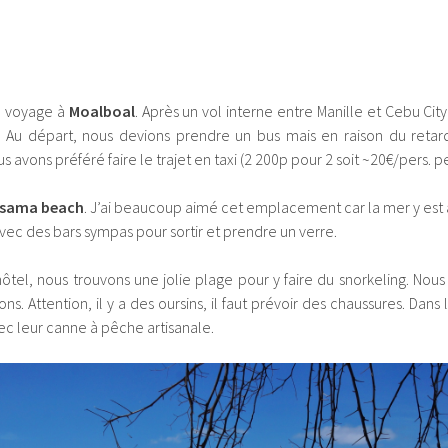
 voyage à
Moalboal
. Après un vol interne entre Manille et Cebu City
. Au départ, nous devions prendre un bus mais en raison du retard
ous avons préféré faire le trajet en taxi (2 200p pour 2 soit ~20€/pers. 
sama beach
. J’ai beaucoup aimé cet emplacement car la mer y est 
ec des bars sympas pour sortir et prendre un verre.
ôtel, nous trouvons une jolie plage pour y faire du snorkeling. Nou
s. Attention, il y a des oursins, il faut prévoir des chaussures. Dans
c leur canne à pêche artisanale.