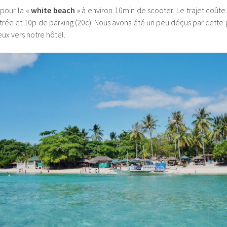
 pour la «
white beach
» à environ 10min de scooter. Le trajet coûte 
trée et 10p de parking (20c). Nous avons été un peu déçus par cette pl
ux vers notre hôtel.