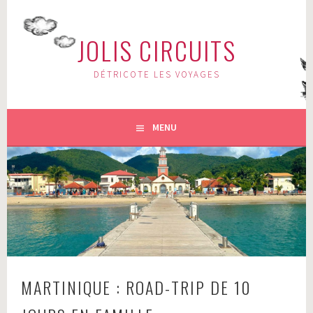
Aller
au
JOLIS CIRCUITS
contenu
principal
DÉTRICOTE LES VOYAGES
MENU
MARTINIQUE : ROAD-TRIP DE 10