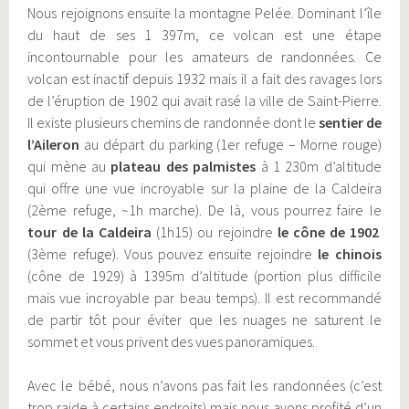
Nous rejoignons ensuite la montagne Pelée. Dominant l’île
du haut de ses 1
397m
, ce volcan est une étape
incontournable pour les amateurs de randonnées. Ce
volcan est inactif depuis 1932 mais il a fait des ravages lors
de l’éruption de 1902 qui avait rasé la ville de Saint-Pierre.
Il existe plusieurs chemins de randonnée dont le
sentier de
l’Aileron
au départ du parking (1er refuge – Morne rouge)
qui mène au
plateau des palmistes
à 1 230m d’altitude
qui offre une vue incroyable sur la plaine de la Caldeira
(2ème refuge, ~1h marche). De là, vous pourrez faire le
tour de la Caldeira
(1h15) ou rejoindre
le cône de 1902
(3ème refuge). Vous pouvez ensuite rejoindre
le chinois
(cône de 1929) à 1395m d’altitude (portion plus difficile
mais vue incroyable par beau temps). Il est recommandé
de partir tôt pour éviter que les nuages ne saturent le
sommet et vous privent des vues panoramiques.
Avec le bébé, nous n’avons pas fait les randonnées (c’est
trop raide à certains endroits) mais nous avons profité d’un