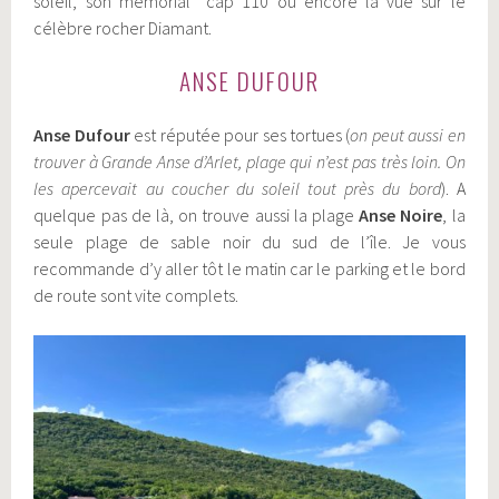
soleil, son mémorial cap 110 ou encore la vue sur le
célèbre rocher Diamant.
ANSE DUFOUR
Anse Dufour
est réputée pour ses tortues (
on peut aussi en
trouver à Grande Anse d’Arlet, plage qui n’est pas très loin. On
les apercevait au coucher du soleil tout près du bord
). A
quelque pas de là, on trouve aussi la plage
Anse Noire
, la
seule plage de sable noir du sud de l’île. Je vous
recommande d’y aller tôt le matin car le parking et le bord
de route sont vite complets.