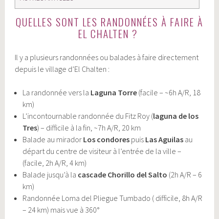
QUELLES SONT LES RANDONNÉES À FAIRE À
EL CHALTEN ?
Il y a plusieurs randonnées ou balades à faire directement
depuis le village d’El Chalten :
La randonnée vers la
Laguna Torre
(facile – ~6h A/R, 18
km)
L’incontournable randonnée du Fitz Roy (
laguna de los
Tres
) – difficile à la fin, ~7h A/R, 20 km
Balade au mirador
Los condores
puis
Las Aguilas
au
départ du centre de visiteur à l’entrée de la ville –
(facile, 2h A/R, 4 km)
Balade jusqu’à la
cascade Chorillo del Salto
(2h A/R – 6
km)
Randonnée Loma del Pliegue Tumbado ( difficile, 8h A/R
– 24 km) mais vue à 360°