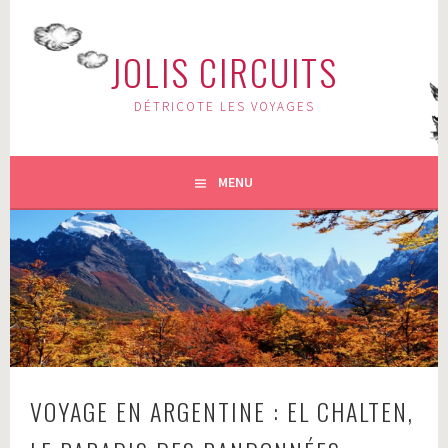
Aller
au
JOLIS CIRCUITS
contenu
principal
DÉTRICOTE LES VOYAGES
MENU
VOYAGE EN ARGENTINE : EL CHALTEN,