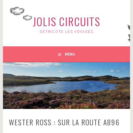
Aller
au
JOLIS CIRCUITS
contenu
principal
DÉTRICOTE LES VOYAGES
MENU
WESTER ROSS : SUR LA ROUTE A896