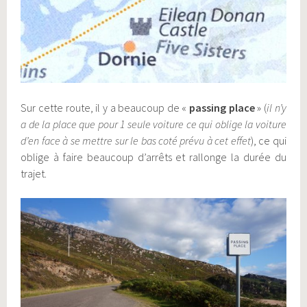
Sur cette route, il y a beaucoup de «
passing place
» (
il n’y
a
de la place que pour 1 seule voiture ce qui oblige la voiture
d’en face à se mettre sur le bas coté prévu à cet effet
), ce qui
oblige à faire beaucoup d’arrêts et rallonge la durée du
trajet.