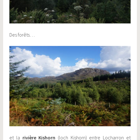
Des forêts…
et la
rivière Kishorn
(loch Kishorn) entre Locharron et