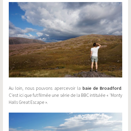
Au loin, nous pouvons apercevoir la
baie de Broadford
.
C’est ici que fut filmée une série de la BBC intitulée « ‘Monty
Halls Great Escape ».