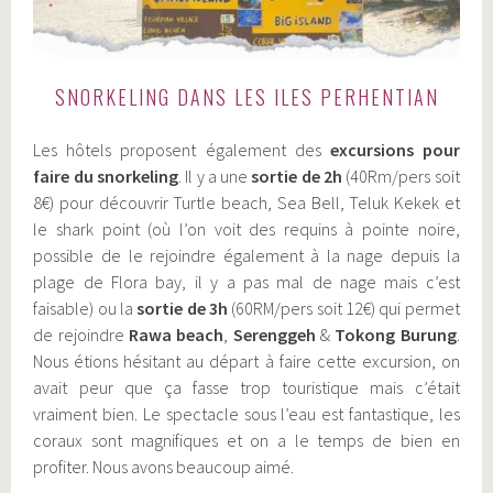
SNORKELING DANS LES ILES PERHENTIAN
Les hôtels proposent également des
excursions pour
faire du snorkeling
. Il y a une
sortie de 2h
(40Rm/pers soit
8€) pour découvrir Turtle beach, Sea Bell, Teluk Kekek et
le shark point (où l’on voit des requins à pointe noire,
possible de le rejoindre également à la nage depuis la
plage de Flora bay, il y a pas mal de nage mais c’est
faisable) ou la
sortie de 3h
(60RM/pers soit 12€) qui permet
de rejoindre
Rawa beach
,
Serenggeh
&
Tokong Burung
.
Nous étions hésitant au départ à faire cette excursion, on
avait peur que ça fasse trop touristique mais c’était
vraiment bien. Le spectacle sous l’eau est fantastique, les
coraux sont magnifiques et on a le temps de bien en
profiter. Nous avons beaucoup aimé.