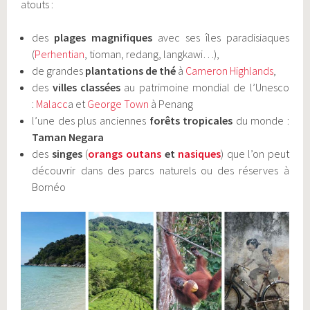
atouts :
des
plages magnifiques
avec ses îles paradisiaques
(
Perhentian
, tioman, redang, langkawi…),
de grandes
plantations de thé
à
Cameron Highlands
,
des
villes classées
au patrimoine mondial de l’Unesco
:
Malacc
a et
George Town
à Penang
l’une des plus anciennes
forêts tropicales
du monde :
Taman Negara
des
singes
(
orangs outans
et
nasiques
) que l’on peut
découvrir dans des parcs naturels ou des réserves à
Bornéo