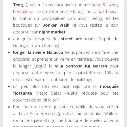
Teng
, ), ses maisons anciennes comme
baba & nyony
heritage
qui se visite (fermée le lundi), the baba’s house,
la statue du bodybuilder Gan Boon Leong, et les
boutiques sur
Jonker Walk
(si vous restez le soir,
découvrir son
night market
)
quelques fresques de
street art
(dans l’esprit de
Georges Town à Penang)
longer la rivière Malacca
(vous pouvez aussi faire une
croisière) et prendre un verre en terrasse. Vous pouvez
la longer jusqu’à la
villa Sentosa Kg Morten
pour
découvrir cette maison sur pilotis qui a fêtée ses 100 ans
et qui est désormais entourée de buildings.
un peu plus loin (en taxi), rejoindre la
mosquée
flottante
(Masjid Selat Melaka) réputée pour ses
couchers de soleil le soir
Pour boire un verre, je vous conseille de vous arrêter
au Love Music Records (pas très loin de Jonker Walk et
de la mosquée Kling), une boutique de vinyles où vous
pourrez prendre un verre au son de la musique.