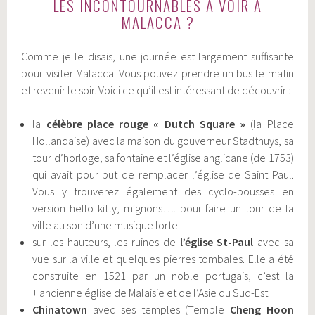
LES INCONTOURNABLES A VOIR A
MALACCA ?
Comme je le disais, une journée est largement suffisante
pour visiter Malacca. Vous pouvez prendre un bus le matin
et revenir le soir. Voici ce qu’il est intéressant de découvrir :
la
célèbre place rouge « Dutch Square »
(la Place
Hollandaise) avec la maison du gouverneur Stadthuys, sa
tour d’horloge, sa fontaine et l’église anglicane (de 1753)
qui avait pour but de remplacer l’église de Saint Paul.
Vous y trouverez également des cyclo-pousses en
version hello kitty, mignons…. pour faire un tour de la
ville au son d’une musique forte.
sur les hauteurs, les ruines de
l’église St-Paul
avec sa
vue sur la ville et quelques pierres tombales. Elle a été
construite en 1521 par un noble portugais, c’est la
+ ancienne église de Malaisie et de l’Asie du Sud-Est.
Chinatown
avec ses temples (Temple
Cheng Hoon