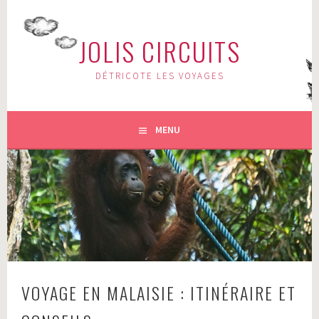
Aller
au
JOLIS CIRCUITS
contenu
principal
DÉTRICOTE LES VOYAGES
MENU
VOYAGE EN MALAISIE : ITINÉRAIRE ET