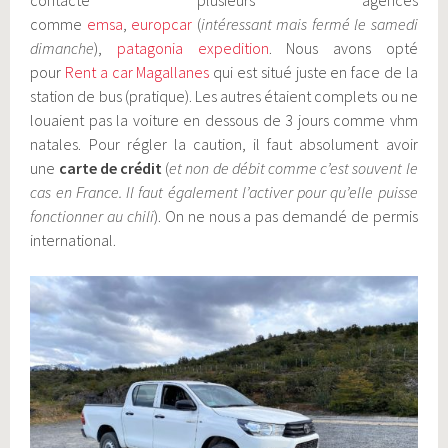
contacté plusieurs agences
comme
emsa
,
europcar
(
intéressant mais fermé le samedi
dimanche
),
patagonia expedition
. Nous avons opté
pour
Rent a car Magallanes
qui est situé juste en face de la
station de bus (pratique). Les autres étaient complets ou ne
louaient pas la voiture en dessous de 3 jours comme vhm
natales. Pour régler la caution, il faut absolument avoir
une
carte de crédit
(
et non de débit comme c’est souvent le
cas en France. Il faut également l’activer pour qu’elle puisse
fonctionner au chili
). On ne nous a pas demandé de permis
international.