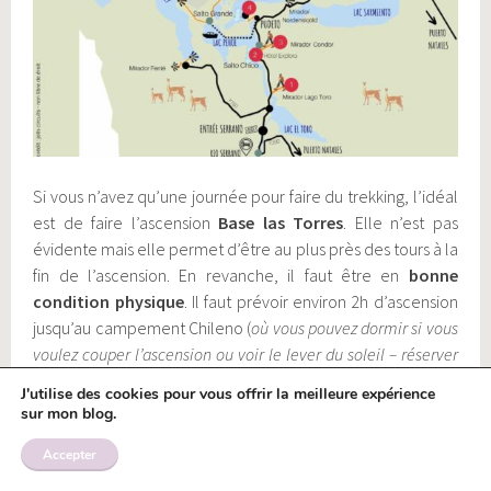
Si vous n’avez qu’une journée pour faire du trekking, l’idéal
est de faire l’ascension
Base las Torres
. Elle n’est pas
évidente mais elle permet d’être au plus près des tours à la
fin de l’ascension. En revanche, il faut être en
bonne
condition physique
. Il faut prévoir environ 2h d’ascension
jusqu’au campement Chileno (
où vous pouvez dormir si vous
voulez couper l’ascension ou voir le lever du soleil – réserver
en avance en haute saison
) puis 1h d’ascension jusqu’au
J'utilise des cookies pour vous offrir la meilleure expérience
campement Torres et enfin 1h d’ascension (assez difficile
sur mon blog.
avec des pierres) pour atteindre les Torres. Il est préférable
Accepter
de le faire par beau temps pour voir quelque chose.