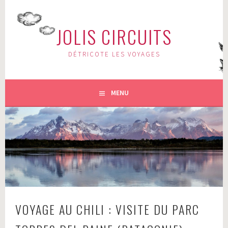
Aller
au
JOLIS CIRCUITS
contenu
principal
DÉTRICOTE LES VOYAGES
MENU
VOYAGE AU CHILI : VISITE DU PARC