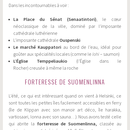
Dans les incontournables à voir :
La Place du Sénat (Senaatintori)
, le cœur
néoclassique de la ville, dominé par l’imposante
cathédrale luthérienne
L’imposante cathédrale
Ouspenski
Le marché Kauppatori
au bord de l’eau, idéal pour
goûter aux spécialités locales (comme le
lohi
– saumon)
L’Église Temppeliaukio
(l’Église dans le
Rocher) creusée à même la roche
FORTERESSE DE SUOMENLINNA
L’été, ce qui est intéressant quand on vient à Helsinki, ce
sont toutes les petites îles facilement accessibles en ferry
(île de Klippan avec son manoir art déco, île harakka,
vartiosaari, lonna avec son sauna…). Nous avons testé celle
qui abrite la
f
orteresse de Suomenlinna,
classée au