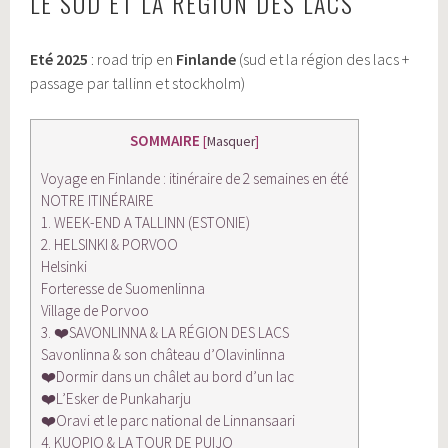
LE SUD ET LA RÉGION DES LACS
Eté 2025
: road trip en
Finlande
(sud et la région des lacs +
passage par tallinn et stockholm)
SOMMAIRE
[
Masquer
]
Voyage en Finlande : itinéraire de 2 semaines en été
NOTRE ITINÉRAIRE
1. WEEK-END A TALLINN (ESTONIE)
2. HELSINKI & PORVOO
Helsinki
Forteresse de Suomenlinna
Village de Porvoo
3. ❤️SAVONLINNA & LA RÉGION DES LACS
Savonlinna & son château d’Olavinlinna
❤️Dormir dans un châlet au bord d’un lac
❤️L’Esker de Punkaharju
❤️Oravi et le parc national de Linnansaari
4. KUOPIO & LA TOUR DE PUIJO