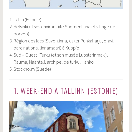
Tallin (Estonie)
Helsinki et ses environs (île Suomenlinna et village de
porvoo)
Région des lacs (Savonlinna, esker Punkaharju, oravi,
parc national linnansaari) à Kuopio
Sud – Ouest : Turku (et son musée Luostarinmäki),
Rauma, Naantali, archipel de turku, Hanko
Stockholm (Suède)
1. WEEK-END A TALLINN (ESTONIE)