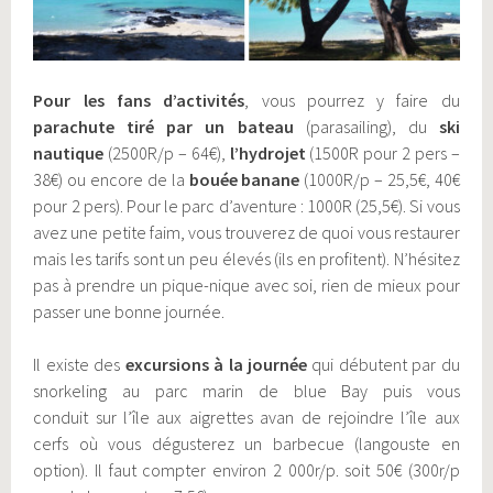
Pour les fans d’activités
, vous pourrez y faire du
parachute tiré par un bateau
(parasailing), du
ski
nautique
(2500R/p – 64€),
l’hydrojet
(1500R pour 2 pers –
38€) ou encore de la
bouée banane
(1000R/p – 25,5€, 40€
pour 2 pers). Pour le parc d’aventure : 1000R (25,5€). Si vous
avez une petite faim, vous trouverez de quoi vous restaurer
mais les tarifs sont un peu élevés (ils en profitent). N’hésitez
pas à prendre un pique-nique avec soi, rien de mieux pour
passer une bonne journée.
Il existe des
excursions à la journée
qui débutent par du
snorkeling au parc marin de blue Bay puis vous
conduit sur l’île aux aigrettes avan de rejoindre l’île aux
cerfs où vous dégusterez un barbecue (langouste en
option). Il faut compter environ 2 000r/p. soit 50€ (300r/p