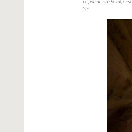
ce parcours à cheval, c’es
Siq.