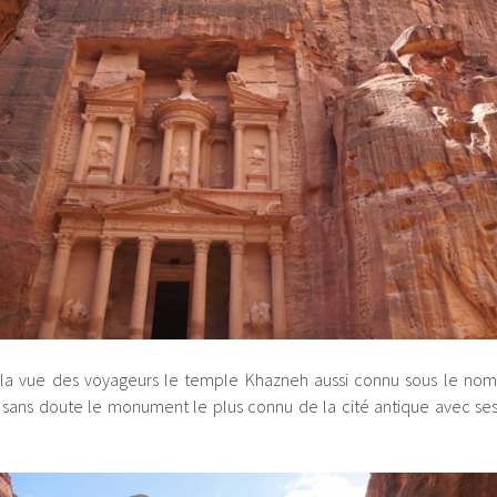
à la vue des voyageurs le temple Khazneh aussi connu sous le nom
st sans doute le monument le plus connu de la cité antique avec s