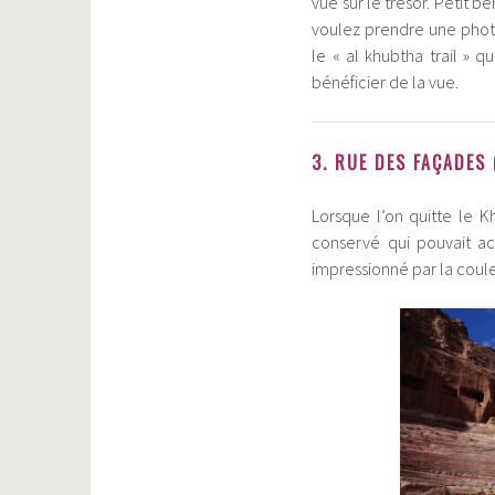
vue sur le trésor. Petit b
voulez prendre une photo,
le « al khubtha trail » 
bénéficier de la vue.
3. RUE DES FAÇADES
Lorsque l’on quitte le K
conservé qui pouvait acc
impressionné par la coule