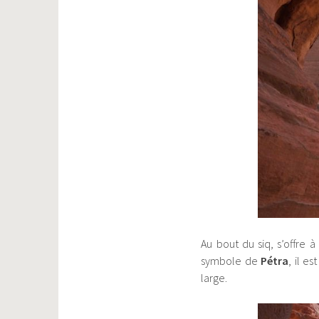
Au bout du siq, s’offre 
symbole de
Pétra
, il e
large.