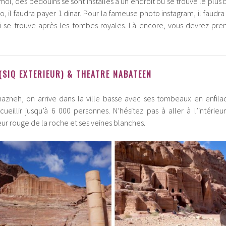
émol, des bédouins se sont installés à un endroit où se trouve le plus
 il faudra payer 1 dinar. Pour la fameuse photo instagram, il faudra 
qui se trouve après les tombes royales. Là encore, vous devrez pr
 (SIQ EXTERIEUR) & THEATRE NABATEEN
hazneh, on arrive dans la ville basse avec ses tombeaux en enfila
ueillir jusqu’à 6 000 personnes. N’hésitez pas à aller à l’intérieu
ur rouge de la roche et ses veines blanches.